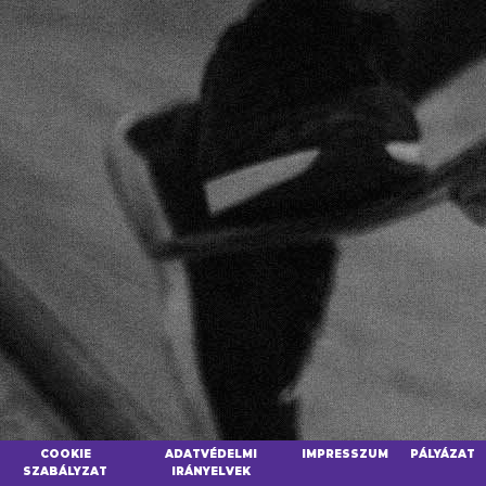
COOKIE
ADATVÉDELMI
IMPRESSZUM
PÁLYÁZAT
SZABÁLYZAT
IRÁNYELVEK