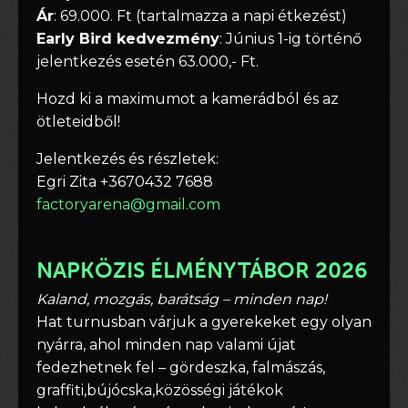
Ár
: 69.000. Ft (tartalmazza a napi étkezést)
Early Bird kedvezmény
: Június 1-ig történő
jelentkezés esetén 63.000,- Ft.
Hozd ki a maximumot a kamerádból és az
ötleteidből!
Jelentkezés és részletek:
Egri Zita +3670432 7688
factoryarena@gmail.com
NAPKÖZIS ÉLMÉNYTÁBOR 2026
Kaland, mozgás, barátság – minden nap!
Hat turnusban várjuk a gyerekeket egy olyan
nyárra, ahol minden nap valami újat
fedezhetnek fel – gördeszka, falmászás,
graffiti,bújócska,közösségi játékok