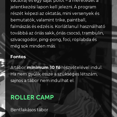
vacsora) és egy saját pólót – a méretedet a
jelentkezési lapon kell jelezni. A program
részét képezi az oktatás, mini versenyek és
bemutatók, valamint trike, paintball,
falmászás és edzés is. Korlátlanul használható
továbbá az óriás sakk, óriás csocsó, trambulin,
szivacsgödör, ping-pong, foci, röplabda és
még sok minden más.
Fontos
A tábor
minimum 10 fő
részvételével indul.
Ha nem gyűlik össze a szükséges létszám,
sajnos a tábor nem indulhat el.
ROLLER CAMP
Bentlakásos tábor