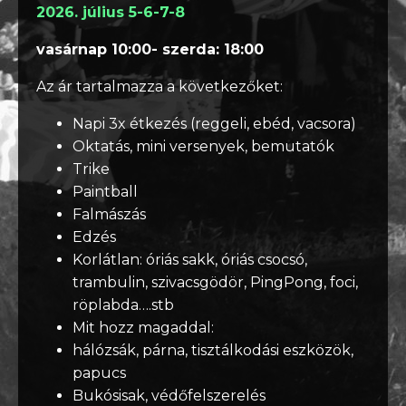
2026. július 5-6-7-8
vasárnap 10:00- szerda: 18:00
Az ár tartalmazza a következőket:
Napi 3x étkezés (reggeli, ebéd, vacsora)
Oktatás, mini versenyek, bemutatók
Trike
Paintball
Falmászás
Edzés
Korlátlan: óriás sakk, óriás csocsó,
trambulin, szivacsgödör, PingPong, foci,
röplabda….stb
Mit hozz magaddal:
hálózsák, párna, tisztálkodási eszközök,
papucs
Bukósisak, védőfelszerelés