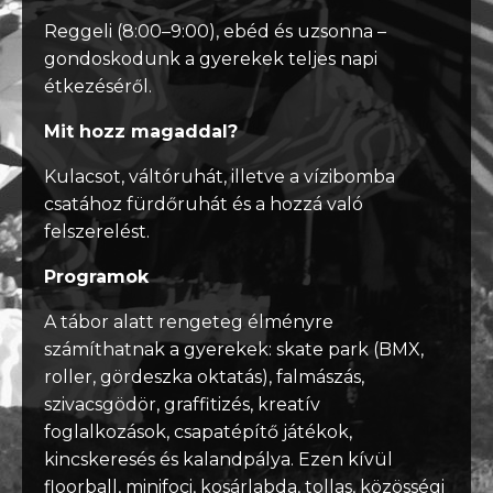
Reggeli (8:00–9:00), ebéd és uzsonna –
gondoskodunk a gyerekek teljes napi
étkezéséről.
Mit hozz magaddal?
Kulacsot, váltóruhát, illetve a vízibomba
csatához fürdőruhát és a hozzá való
felszerelést.
Programok
A tábor alatt rengeteg élményre
számíthatnak a gyerekek: skate park (BMX,
roller, gördeszka oktatás), falmászás,
szivacsgödör, graffitizés, kreatív
foglalkozások, csapatépítő játékok,
kincskeresés és kalandpálya. Ezen kívül
floorball, minifoci, kosárlabda, tollas, közösségi