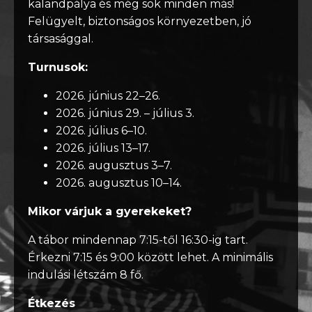
kalandpálya és még sok minden más!
Felügyelt, biztonságos környezetben, jó
társasággal.
Turnusok:
2026. június 22–26.
2026.
június 29. – július 3.
2026.
július 6–10.
2026.
július 13–17.
2026.
augusztus 3–7.
2026.
augusztus 10–14.
Mikor várjuk a gyerekeket?
A tábor mindennap 7:15-től 16:30-ig tart.
Érkezni 7:15 és 9:00 között lehet. A minimális
indulási létszám 8 fő.
Étkezés