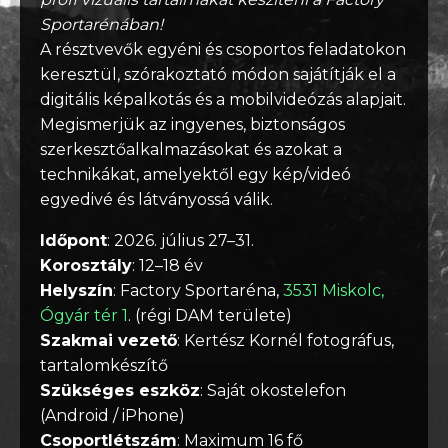
Sportarénában!
A résztvevők egyéni és csoportos feladatokon
keresztül, szórakoztató módon sajátítják el a
digitális képalkotás és a mobilvideózás alapjait.
Megismerjük az ingyenes, biztonságos
szerkesztőalkalmazásokat és azokat a
technikákat, amelyektől egy kép/videó
egyedivé és látványossá válik.
Időpont
: 2026. július 27–31.
Korosztály
: 12–18 év
Helyszín
: Factory Sportaréna,
3531 Miskolc,
Ógyár tér 1
. (régi DAM területe)
Szakmai vezető
: Kertész Kornél fotográfus,
tartalomkészítő
Szükséges eszköz
: Saját okostelefon
(Android / iPhone)
Csoportlétszám
: Maximum 16 fő