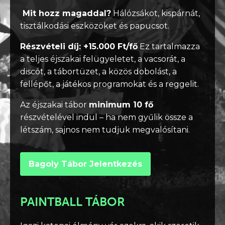
Mit hozz magaddal?
Hálózsákot, kispárnát,
tisztálkodási eszközöket és papucsot.
Részvételi díj: +15.000 Ft/fő
Ez tartalmazza
a teljes éjszakai felügyeletet, a vacsorát, a
discót, a tábortüzet, a közös dobolást, a
fellépőt, a játékos programokat és a reggelit.
Az éjszakai tábor
minimum 10 fő
részvételével indul – ha nem gyűlik össze a
létszám, sajnos nem tudjuk megvalósítani.
Bagoly Tábor Jelentkezés
PAINTBALL TÁBOR