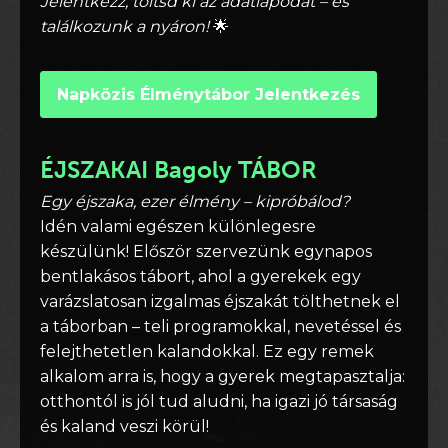
Jelentkezz, töltsd ki az adatlapodat – és
találkozunk a nyáron!
🌟
Napközis Élménytábor Jelentkezés
ÉJSZAKAI Bagoly TÁBOR
Egy éjszaka, ezer élmény – kipróbálod?
Idén valami egészen különlegesre
készülünk! Először szervezünk egynapos
bentlakásos tábort, ahol a gyerekek egy
varázslatosan izgalmas éjszakát tölthetnek el
a táborban – teli programokkal, nevetéssel és
felejthetetlen kalandokkal. Ez egy remek
alkalom arra is, hogy a gyerek megtapasztalja:
otthontól is jól tud aludni, ha igazi jó társaság
és kaland veszi körül!