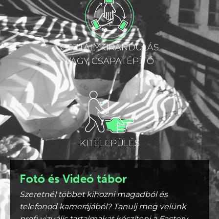
OSZTÁLYKIRÁNDULÁS
VAGY CSAPATÉPÍTŐ
KITELEPÜLÉS
Fotó és Videó tábor
Szeretnél többet kihozni magadból és
telefonod kamerájából? Tanulj meg velünk
profi vizuális tartalmakat készíteni a Factory