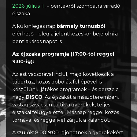
2026. július 11.
– péntekről szombatra virradó
éjszaka
A különleges nap
bármely turnusból
elérhető – elég a jelentkezéskor bejelölni a
bentlakásos napot is
Az éjszaka programja (17:00-tól reggel
9:00-ig):
Az est vacsorával indul, majd következik a
tábortűz, közös dobolás, fellépővel is
készülünk, játékos programok – és persze a
nagy
DISCO
! Az éjszakát a mászóteremben,
vastag szivacson töltik a gyerekek, teljes
éjszakai felügyelettel. Másnap reggel közös
tornával és reggelivel zárjuk a kalandot.
A szülők: 8:00-9:00-igjöhetnek a gyerekekért.