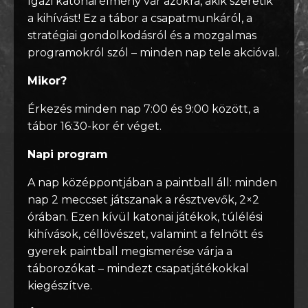
Igazi katonai élmény vár azokra, akik szeretik
a kihívást! Ez a tábor a csapatmunkáról, a
stratégiai gondolkodásról és a mozgalmas
programokról szól – minden nap tele akcióval.
Mikor?
Érkezés minden nap 7:00 és 9:00 között, a
tábor 16:30-kor ér véget.
Napi program
A nap középpontjában a paintball áll: minden
nap 2 meccset játszanak a résztvevők, 2×2
órában. Ezen kívül katonai játékok, túlélési
kihívások, céllövészet, valamint a felnőtt és
gyerek paintball megismerése várja a
táborozókat – mindezt csapatjátékokkal
kiegészítve.