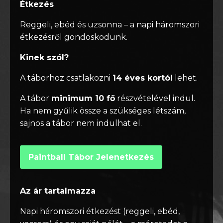
Étkezés
Reggeli, ebéd és uzsonna – a napi háromszori
étkezésről gondoskodunk.
Kinek szól?
A táborhoz csatlakozni
14 éves kortól
lehet.
A tábor
minimum 10 fő
részvételével indul.
Ha nem gyűlik össze a szükséges létszám,
sajnos a tábor nem indulhat el.
Paintball Tábor Jelenetkezés
Az ár tartalmazza
Napi háromszori étkezést (reggeli, ebéd,