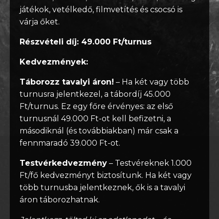
játékok, vetélkedő, filmvetítés és csocsó is
várja őket.
Részvételi díj: 49.000 Ft/turnus
Kedvezmények:
Táborozz tavalyi áron!
– Ha két vagy több
turnusra jelentkezel, a tábordíj 45.000
Ft/turnus. Ez egy főre érvényes: az első
turnusnál 49.000 Ft-ot kell befizetni, a
másodiknál (és továbbiakban) már csak a
fennmaradó 39.000 Ft-ot.
Testvérkedvezmény
– Testvéreknek 1.000
Ft/fő kedvezményt biztosítunk. Ha két vagy
több turnusba jelentkeznek, ők is a tavalyi
áron táborozhatnak.