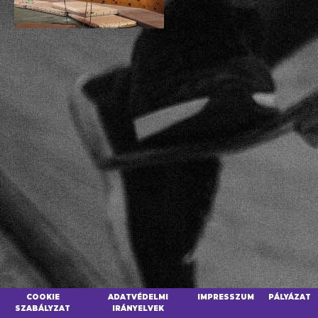
COOKIE
ADATVÉDELMI
IMPRESSZUM
PÁLYÁZAT
SZABÁLYZAT
IRÁNYELVEK