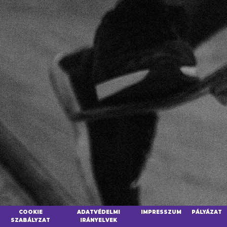
COOKIE
ADATVÉDELMI
IMPRESSZUM
PÁLYÁZAT
SZABÁLYZAT
IRÁNYELVEK