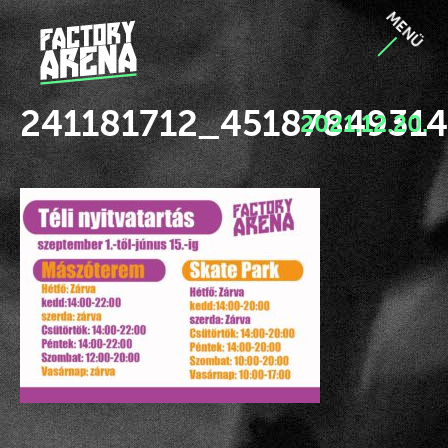
MENÜ
241181712_4518784931
2021.12.20.